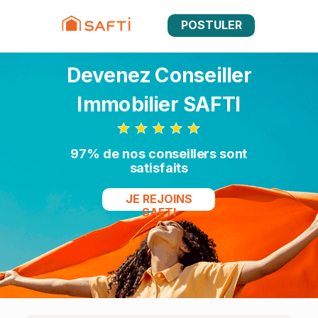
POSTULER
Devenez Conseiller
Immobilier SAFTI
97% de nos conseillers sont
satisfaits
JE REJOINS
SAFTI